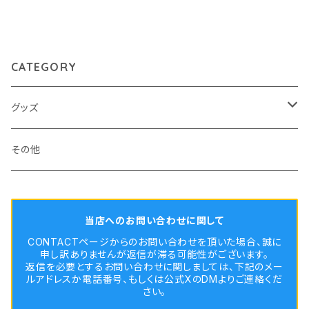
CATEGORY
グッズ
Tシャツ
その他
アクリルキーホルダー
当店へのお問い合わせに関して
アクリルスタンド
CONTACTページからのお問い合わせを頂いた場合、誠に
申し訳ありませんが返信が滞る可能性がございます。
返信を必要とするお問い合わせに関しましては、下記のメー
パスケース
ルアドレスか電話番号、もしくは公式XのDMよりご連絡くだ
さい。